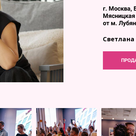
г. Москва,
Б
Мясницкая 
от м. Лубя
Светлана
ПРОД